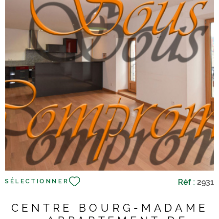
locatif immédiat et sécurisé (photos sur demande). À
l’étage, un appartement type T4 bis spacieux de 77m2 loi
carrez, proposant une belle pièce de vie de 32m2 avec
cuisine américaine, un couloir desservant trois chambres
avec placards, une salle de bain et un WC
indépendant.Garage de 16 m2 et stationnememt
VOIR LE BIEN
extérieur.Depuis le couloir commun en RDC, accès à une
agréable terrasse exposée plein sud, a partager entre les
deux appartements.Cette propriété conviendra aussi bien
à un acquéreur souhaitant occuper l’étage en résidence
principale tout en conservant un revenu locatif, qu’à un
investisseur recherchant un immeuble de rapport.Un bien
cohérent et bien pensé, offrant confort, luminosité et
potentiel locatif, idéal pour concrétiser un projet de vie ou
d’investissement.À visiter rapidement. Les informations
sur les risques auxquels ce bien est exposé sont
Réf :
2931
SÉLECTIONNER
disponibles sur le site Géorisques
CENTRE BOURG-MADAME