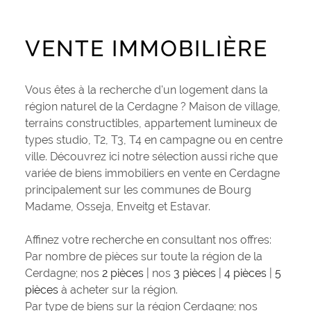
PLUS DE CRITÈRES
CONTACT
Pièces
RECHERCHER
VENTE IMMOBILIÈRE
PIÈCES
RÉFÉRENCE
Vous êtes à la recherche d'un logement dans la
région naturel de la Cerdagne ? Maison de village,
terrains constructibles, appartement lumineux de
CRITÈRES SUPPLÉMENTAIRES
types studio, T2, T3, T4 en campagne ou en centre
Piscine
Parking
ville. Découvrez ici notre sélection aussi riche que
Terrasse
variée de biens immobiliers en vente en Cerdagne
principalement sur les communes de Bourg
Madame, Osseja, Enveitg et Estavar.
Affinez votre recherche en consultant nos offres:
Par nombre de pièces sur toute la région de la
Cerdagne; nos
2 pièces
| nos
3 pièces
|
4 pièces
|
5
pièces
à acheter sur la région.
Par type de biens sur la région Cerdagne; nos