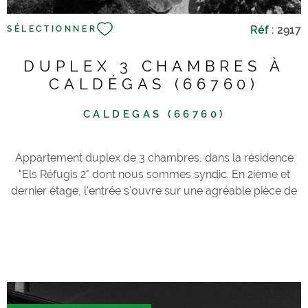
informations sur les risques auxquels ce bien est exposé
sont disponibles sur le site Géorisques
Réf :
2917
SÉLECTIONNER
DUPLEX 3 CHAMBRES À
CALDÉGAS (66760)
CALDEGAS (66760)
Appartement duplex de 3 chambres, dans la résidence
"Els Réfugis 2" dont nous sommes syndic. En 2ième et
dernier étage, l'entrée s'ouvre sur une agréable pièce de
vie de 25m2 avec cheminée insert bois et terrasse
couverte de 9m2, offrant une vue imprenable en plein
sud, kitchenette fonctionnelle, wc/lavabo et 1 chambre
avec grand placard. A l'étage, vous profiterez d'une
spacieuse salle de bains ainsi que 2 chambres avec
placards aménagés.Résidence bénéficiant d'un cadre de
vie agréable, espaces vert, piscine, court de tennis,