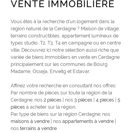
VENTE IMMOBILIÈRE
PLUS DE CRITÈRES
CONTACT
Pièces
RECHERCHER
PIÈCES
Vous êtes à la recherche d'un logement dans la
région naturel de la Cerdagne ? Maison de village,
RÉFÉRENCE
terrains constructibles, appartement lumineux de
types studio, T2, T3, T4 en campagne ou en centre
ville. Découvrez ici notre sélection aussi riche que
CRITÈRES SUPPLÉMENTAIRES
variée de biens immobiliers en vente en Cerdagne
Piscine
Parking
principalement sur les communes de Bourg
Terrasse
Madame, Osseja, Enveitg et Estavar.
Affinez votre recherche en consultant nos offres:
Par nombre de pièces sur toute la région de la
Cerdagne; nos
2 pièces
| nos
3 pièces
|
4 pièces
|
5
pièces
à acheter sur la région.
Par type de biens sur la région Cerdagne; nos
maisons à vendre
| nos
appartements à vendre
|
nos
terrains à vendre