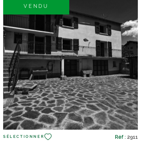
VENDU
conciergerie, ambiance sécurisée; Vendu avec son
mobilier, à visiter sans tarder ! Les informations sur les
risques auxquels ce bien est exposé sont disponibles sur
le site Géorisques
VOIR LE BIEN
Réf :
2911
SÉLECTIONNER