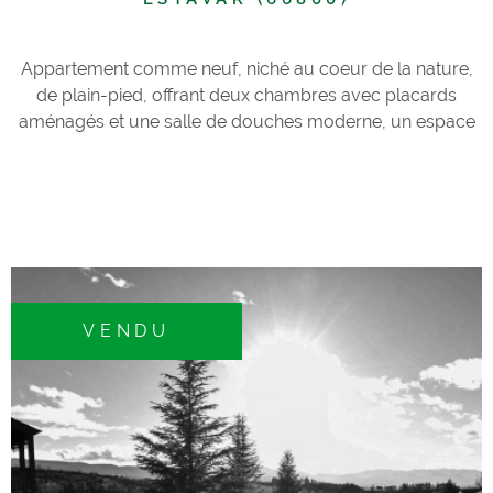
Appartement comme neuf, niché au coeur de la nature,
de plain-pied, offrant deux chambres avec placards
aménagés et une salle de douches moderne, un espace
de vie lumineux avec cuisine américaine toute équipée,
salon avec cheminée insert bois, exposition plein sud de
la terrase et jardin privatif pour les déjeuners familiaux.
L'appartement dispose d'une place de stationnement
extérieure, d'un garage box en sous sol, la résidence est
fermée dans un environnement calme et intimiste,
seulement 14 propriétaires, conception moderne et
VENDU
fonctionnelle, espace commun à disposition avec
barbecue et piscine climatisée; Idéal pour un style de vie
contemporain, une opportunité à saisir rapidement, visite
recommandée. Les informations sur les risques auxquels
ce bien est exposé sont disponibles sur le site Géorisques