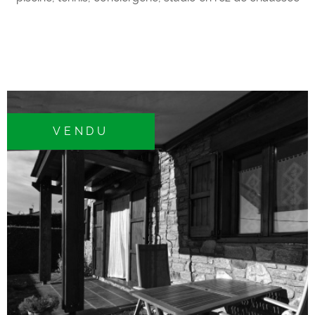
très facile d'accès; Entrée sur cabine avec 2 couchages
en 90 cm, salle de bains avec wc, salle de
séjour/kitchenette, canapé convertible, terrasse et jardin
privatif de 28m2 exposé est; Complété par une place de
stationnement extérieure privative, petit cellier; Vendu
comme sur photos, tout équipé, idéal week end,
vacances, ou investissement locatif. Les informations sur
VENDU
les risques auxquels ce bien est exposé sont disponibles
sur le site Géorisques
VOIR LE BIEN