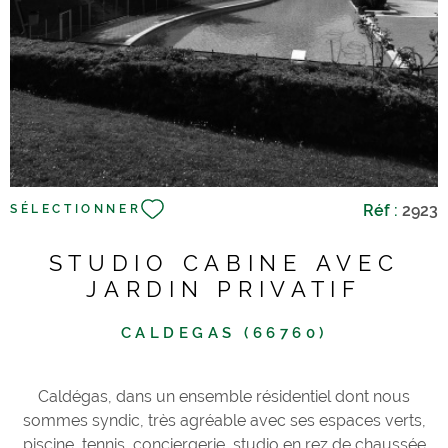
commodités. Les informations sur les risques auxquels ce
bien est exposé sont disponibles sur le site Géorisques
Réf :
2923
SÉLECTIONNER
STUDIO CABINE AVEC
JARDIN PRIVATIF
CALDEGAS (66760)
Caldégas, dans un ensemble résidentiel dont nous
sommes syndic, très agréable avec ses espaces verts,
piscine, tennis, conciergerie, studio en rez de chaussée