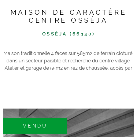
MAISON DE CARACTÈRE
CENTRE OSSÉJA
OSSÉJA (66340)
Maison traditionnelle 4 faces sur 585m2 de terrain cloturé,
dans un secteur paisible et recherché du centre village.
Atelier et garage de 55m2 en rez de chaussée, accès par
un balcon au 1er étage, entrée sur cuisine/arrière cuisine,
salle à manger, salon chaleureux avec cheminée insert
bois; A l'étage au dessus de la cuisine, dégagement sur 2
chambres avec placards exposées en sud ouest, l'une
avec balcon privatif, salle de bains et wc séparé; A l'étage
au dessus du salon, une grande chambre expo sud ouest
avec salle de bains attenante et wc séparé. Secteur très
VENDU
agréable, sans nuisances, à pied du centre village, belle
exposition et splendide patio en ardoises naturelles