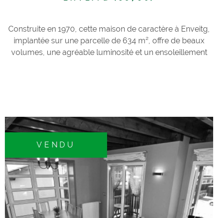
Construite en 1970, cette maison de caractère à Enveitg,
implantée sur une parcelle de 634 m², offre de beaux
volumes, une agréable luminosité et un ensoleillement
optimal grâce à son exposition Est à Sud. À rénover, elle
représente une belle opportunité pour créer un lieu de vie
à votre image. Au rez-de-chaussée, une vaste terrasse
extérieure carrelée vous accueille avant l’entrée
principale qui dessert un couloir menant à deux
chambres doubles et une salle d’eau avec WC. Un accès
indépendant mène au garage de 26 m², avec au fond un
VENDU
espace chaufferie. À l’étage, un dégagement distribue une
cuisine séparée et un séjour avec cheminée à foyer
ouvert. Ces deux pièces s’ouvrent sur un balcon
bénéficiant d’une exposition Est à Sud, avec escalier
extérieur permettant un accès direct au jardin; Vous
trouverez également deux chambres doubles avec
placards, une salle d’eau et un WC indépendant. Cette