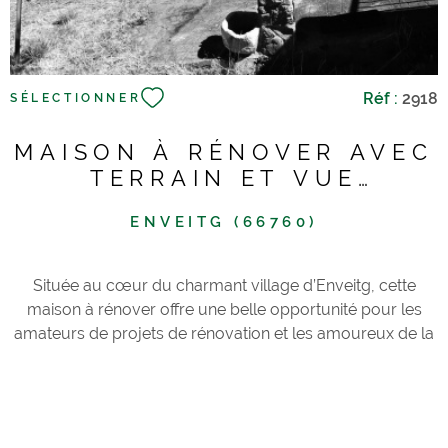
Réf :
2918
SÉLECTIONNER
MAISON À RÉNOVER AVEC
TERRAIN ET VUE
MONTAGNE
ENVEITG (66760)
Située au cœur du charmant village d’Enveitg, cette
maison à rénover offre une belle opportunité pour les
amateurs de projets de rénovation et les amoureux de la
montagne. Édifiée sur trois niveaux (rez-de-chaussée + 2
étages), elle propose environ 120 m² de surface totale (40
m² par niveau), avec des accès indépendants pour
chaque étage, offrant de nombreuses possibilités