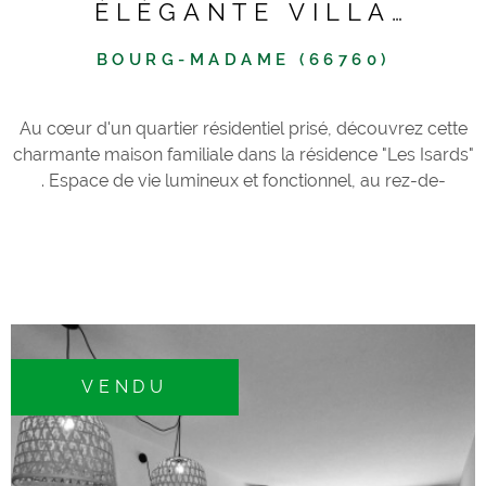
ÉLÉGANTE VILLA
CONTEMPORAINE DE 4
BOURG-MADAME (66760)
CHAMBRES
Au cœur d'un quartier résidentiel prisé, découvrez cette
charmante maison familiale dans la résidence "Les Isards"
. Espace de vie lumineux et fonctionnel, au rez-de-
chaussée, laissez-vous séduire par une cuisine
indépendante et une spacieuse salle de séjour baignée de
lumière naturelle. La cheminée à insert bois vous garantit
des soirées chaleureuses et conviviales. Une salle de
douche/wc ainsi que cellier vient parfaire ce niveau.
Espace extérieur privilégié, profitez d'une terrasse et
jardin privatif de 30m² exposé plein sud, idéal pour vos
VENDU
moments de détente en famille. Un garage/buanderie de
21m² est également présent. Espace nuit confortable à
l'étage, un hall de dégagement dessert quatre chambres
doubles avec placards intégrés. Deux d'entre elles,