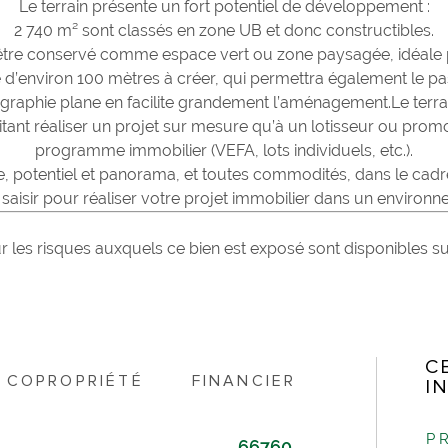
Le terrain présente un fort potentiel de développement :
2 740 m² sont classés en zone UB et donc constructibles.
 être conservé comme espace vert ou zone paysagée, idéale p
 d’environ 100 mètres à créer, qui permettra également le pas
opographie plane en facilite grandement l’aménagement.Le te
itant réaliser un projet sur mesure qu’à un lotisseur ou promo
programme immobilier (VEFA, lots individuels, etc.).
 potentiel et panorama, et toutes commodités, dans le cadre
saisir pour réaliser votre projet immobilier dans un environn
r les risques auxquels ce bien est exposé sont disponibles sur
C
COPROPRIÉTÉ
FINANCIER
I
P
66760