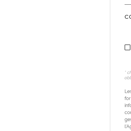
C
* 
obl
Les
for
in
co
ges
l'