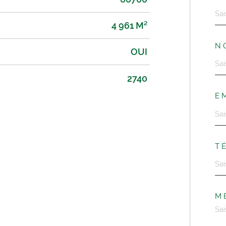
4 961 M²
N
OUI
2740
E
T
M