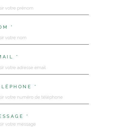
OM *
MAIL *
ÉLÉPHONE *
ESSAGE *