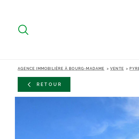
Aller
Aller
Aller
Aller
à
à
au
au
:
la
menu
contenu
recherche
principal
AGENCE IMMOBILIÈRE À BOURG-MADAME
VENTE
PYR
RETOUR