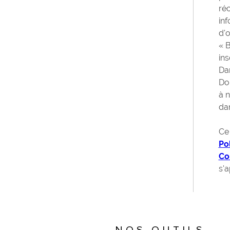
ré
inf
d'
« B
ins
Dan
Do
à n
dan
Ce
Po
Con
s'a
NOS OUTILS