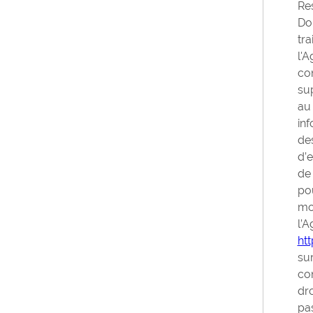
Re
Do
tra
l'A
co
sup
au
inf
des
d’e
de
po
mo
l’A
htt
sur
co
dro
pa