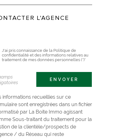
ONTACTER L'AGENCE
+33(0)468046688
J'ai pris connaissance de la Politique de
confidentialité et des informations relatives au
traitement de mes données personnelles (*)*
champs
ENVOYER
igatoires
 informations recueillies sur ce
mulaire sont enregistrées dans un fichier
formatisé par La Boite Immo agissant
mme Sous-traitant du traitement pour la
tion de la clientèle/prospects de
Agence / du Réseau qui reste