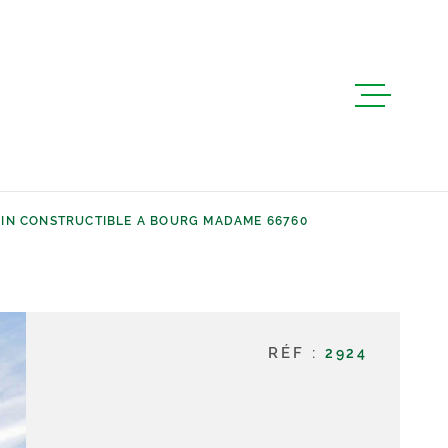
ACCUEIL
VENTES
IN CONSTRUCTIBLE A BOURG MADAME 66760
LOCATIONS
BIEN VEND
RÉF :
2924
GESTION L