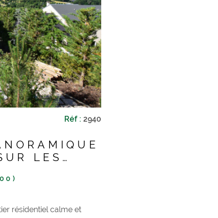
Réf :
2940
PANORAMIQUE
SUR LES
S
00)
er résidentiel calme et