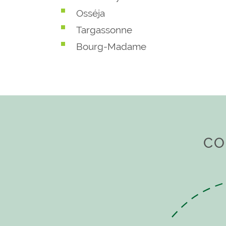
exceptionnel, un environnement calme et un emp
Osséja
valeurs sûres. Zone soumise à une obligation légal
Targassonne
informations sur les risques auxquels ce bien est ex
site Géorisques
Bourg-Madame
CO