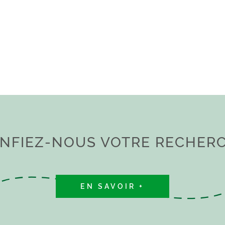
lacement qui restent des
e de débroussaillement. Les
posé sont disponibles sur le
NFIEZ-NOUS VOTRE RECHER
EN SAVOIR +