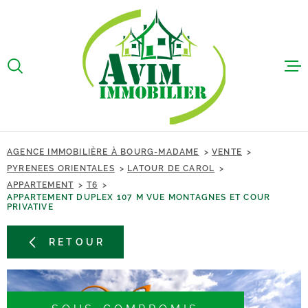
Aller
Aller
Aller
Aller
à
à
au
au
:
la
menu
contenu
VOTRE
recherche
principal
ACCUEIL
RECHERCHE
VENTES
TYPE
ACHETER
D'OFFRE
LOCATIONS
AGENCE IMMOBILIÈRE À BOURG-MADAME
VENTE
TYPE
PYRENEES ORIENTALES
LATOUR DE CAROL
TYPE DE BIEN
BIEN VEND
DE
APPARTEMENT
T6
BIEN
APPARTEMENT DUPLEX 107 M VUE MONTAGNES ET COUR
VILLE
PRIVATIVE
GESTION L
RETOUR
SYNDIC
Budget
BUDGET
ALERTE E-