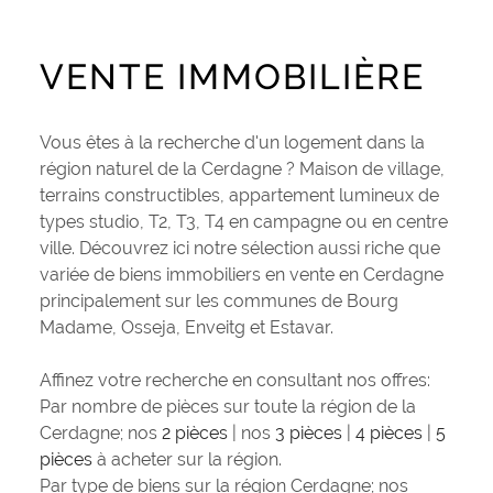
PLUS DE CRITÈRES
CONTACT
Pièces
RECHERCHER
VENTE IMMOBILIÈRE
PIÈCES
RÉFÉRENCE
Vous êtes à la recherche d'un logement dans la
région naturel de la Cerdagne ? Maison de village,
terrains constructibles, appartement lumineux de
CRITÈRES SUPPLÉMENTAIRES
types studio, T2, T3, T4 en campagne ou en centre
Piscine
Parking
ville. Découvrez ici notre sélection aussi riche que
Terrasse
variée de biens immobiliers en vente en Cerdagne
principalement sur les communes de Bourg
Madame, Osseja, Enveitg et Estavar.
Affinez votre recherche en consultant nos offres:
Par nombre de pièces sur toute la région de la
Cerdagne; nos
2 pièces
| nos
3 pièces
|
4 pièces
|
5
pièces
à acheter sur la région.
Par type de biens sur la région Cerdagne; nos