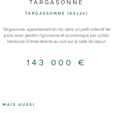
TARGASONNE
TARGASSONNE (66120)
Targasonne, appartement en rdc dans un petit collectif de
9 lots avec gestion rigoureuse et économique par syndic
bénévole; Entrée directe au sud sur la salle de séjour
avec coin cuisine, porte de service vers garage attenant,
couloir de dégagement avec placard sur salle de
douches, wc séparé, et 2 petites chambres, l'une avec
143 000 €
placard, l'autre permettant d'accéder à un petite cour
extérieure; Espaces verts pour détente, barbecue; Bien
situé, proche zone commerciale de Egat, à 10 min du
centre de Font Romeu et 15 min des pistes de ski. A saisir
en l'état comme sur photos.
MAIS AUSSI