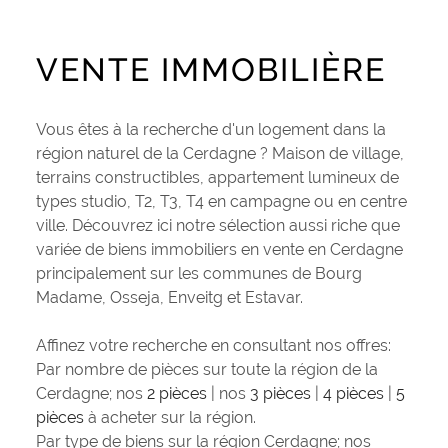
PLUS DE CRITÈRES
CONTACT
Pièces
RECHERCHER
VENTE IMMOBILIÈRE
PIÈCES
RÉFÉRENCE
Vous êtes à la recherche d'un logement dans la
région naturel de la Cerdagne ? Maison de village,
terrains constructibles, appartement lumineux de
CRITÈRES SUPPLÉMENTAIRES
types studio, T2, T3, T4 en campagne ou en centre
Piscine
Parking
ville. Découvrez ici notre sélection aussi riche que
Terrasse
variée de biens immobiliers en vente en Cerdagne
principalement sur les communes de Bourg
Madame, Osseja, Enveitg et Estavar.
Affinez votre recherche en consultant nos offres:
Par nombre de pièces sur toute la région de la
Cerdagne; nos
2 pièces
| nos
3 pièces
|
4 pièces
|
5
pièces
à acheter sur la région.
Par type de biens sur la région Cerdagne; nos