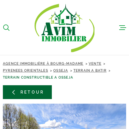
Aller
Aller
Aller
Aller
à
à
au
au
:
la
menu
contenu
VOTRE
recherche
principal
ACCUEIL
RECHERCHE
VENTES
TYPE
ACHETER
D'OFFRE
LOCATIONS
AGENCE IMMOBILIÈRE À BOURG-MADAME
VENTE
TYPE
PYRENEES ORIENTALES
OSSEJA
TERRAIN A BATIR
TYPE DE BIEN
BIEN VEND
DE
TERRAIN CONSTRUCTIBLE A OSSEJA
BIEN
VILLE
GESTION L
RETOUR
SYNDIC
Budget
BUDGET
ALERTE E-