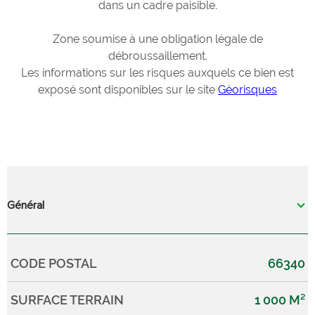
dans un cadre paisible.
Zone soumise à une obligation légale de
débroussaillement.
Les informations sur les risques auxquels ce bien est
exposé sont disponibles sur le site
Géorisques
Général
CODE POSTAL
66340
Caractérisque
Valeurs
SURFACE TERRAIN
1 000 M²